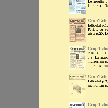
Le moulin av
lauriers en f
Crup'Echos
Editorial p.
Périple au S
triste p.20, 
Crup'Echos
Editorial p.1
p.9, La marc
memoriam p.1
pour des pru
Crup'Echo
Editorial p.
memoriam p.2
Crup'Echo