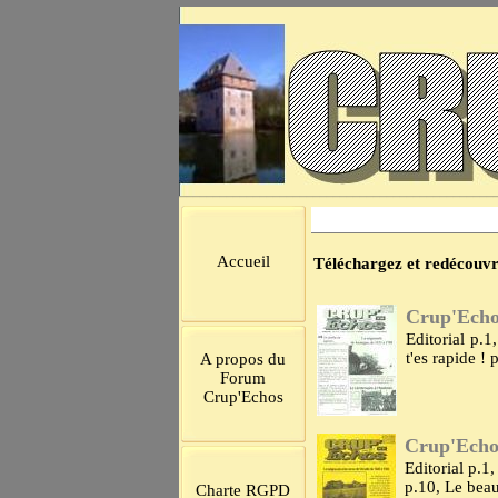
Accueil
Téléchargez et redécouvr
Crup'Echo
Editorial p.1
t'es rapide 
A propos du
Forum
Crup'Echos
Crup'Echos
Editorial p.1,
p.10, Le beau
Charte RGPD