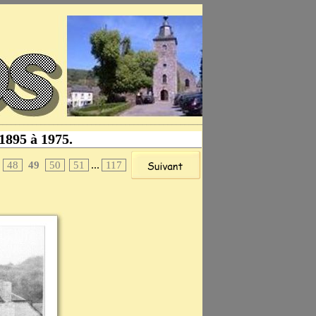
 1895 à 1975.
...
48
49
50
51
117