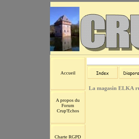
Accueil
La magasin ELKA ru
A propos du
Forum
Crup'Echos
Charte RGPD