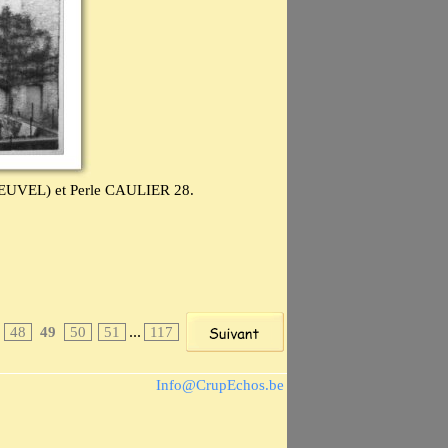
NHEUVEL) et Perle CAULIER 28.
...
48
49
50
51
117
Info@CrupEchos.be