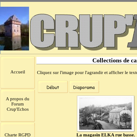
Collections de ca
Accueil
Cliquez sur l'image pour l'agrandir et afficher le text
A propos du
Forum
Crup'Echos
Charte RGPD
La magasin ELKA rue basse.