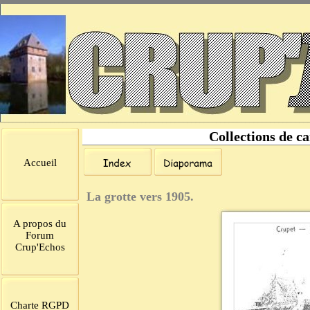
Collections de ca
Accueil
La grotte vers 1905.
A propos du
Forum
Crup'Echos
Charte RGPD