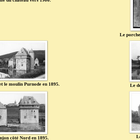
me du château vers 1900.
Le porche
et le moulin Purnode en 1895.
Le d
L
njon côté Nord en 1895.