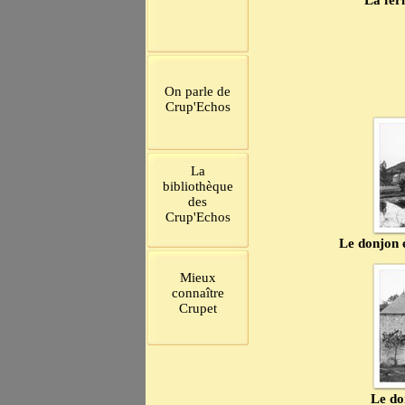
La fer
On parle de
Crup'Echos
La
bibliothèque
des
Crup'Echos
Le donjon 
Mieux
connaître
Crupet
Le do