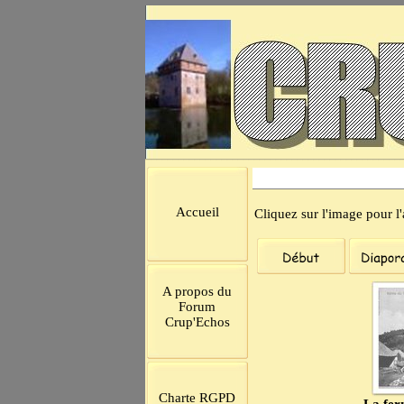
Accueil
Cliquez sur l'image pour l'a
A propos du
Forum
Crup'Echos
Charte RGPD